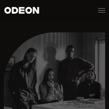
M
ODEON